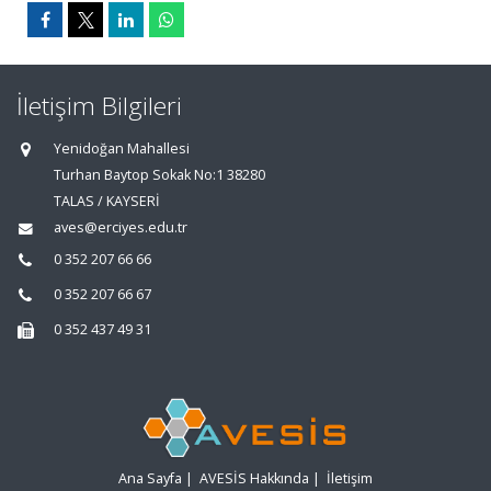
İletişim Bilgileri
Yenidoğan Mahallesi
Turhan Baytop Sokak No:1 38280
TALAS / KAYSERİ
aves@erciyes.edu.tr
0 352 207 66 66
0 352 207 66 67
0 352 437 49 31
Ana Sayfa
|
AVESİS Hakkında
|
İletişim