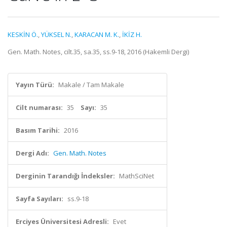
KESKİN Ö.
,
YÜKSEL N.
,
KARACAN M. K.
,
İKİZ H.
Gen. Math. Notes, cilt.35, sa.35, ss.9-18, 2016 (Hakemli Dergi)
Yayın Türü:
Makale / Tam Makale
Cilt numarası:
35
Sayı:
35
Basım Tarihi:
2016
Dergi Adı:
Gen. Math. Notes
Derginin Tarandığı İndeksler:
MathSciNet
Sayfa Sayıları:
ss.9-18
Erciyes Üniversitesi Adresli:
Evet