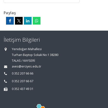
Paylaş
İletişim Bilgileri
Yenidoğan Mahallesi
Turhan Baytop Sokak No:1 38280
TALAS / KAYSERİ
aves@erciyes.edu.tr
0 352 207 66 66
0 352 207 66 67
0 352 437 49 31