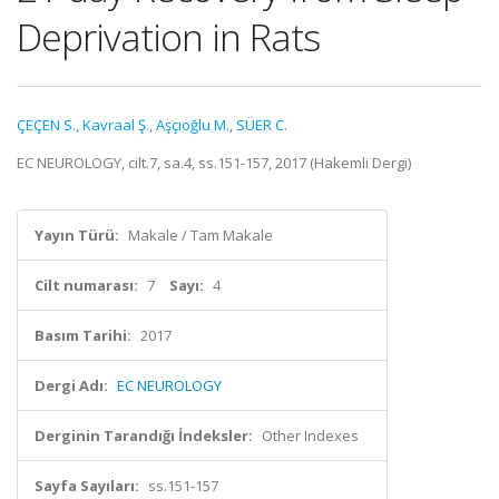
Deprivation in Rats
ÇEÇEN S.
,
Kavraal Ş.
,
Aşçıoğlu M.
,
SÜER C.
EC NEUROLOGY, cilt.7, sa.4, ss.151-157, 2017 (Hakemli Dergi)
Yayın Türü:
Makale / Tam Makale
Cilt numarası:
7
Sayı:
4
Basım Tarihi:
2017
Dergi Adı:
EC NEUROLOGY
Derginin Tarandığı İndeksler:
Other Indexes
Sayfa Sayıları:
ss.151-157