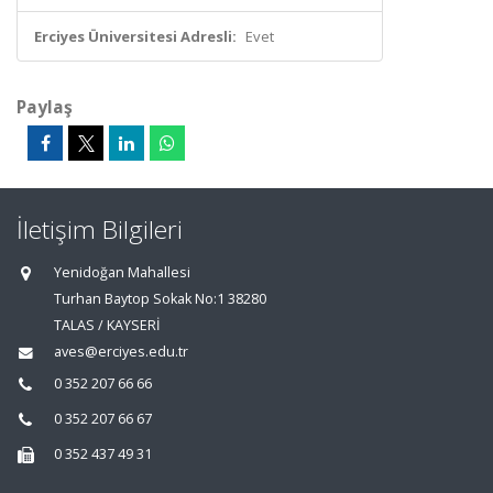
Erciyes Üniversitesi Adresli:
Evet
Paylaş
İletişim Bilgileri
Yenidoğan Mahallesi
Turhan Baytop Sokak No:1 38280
TALAS / KAYSERİ
aves@erciyes.edu.tr
0 352 207 66 66
0 352 207 66 67
0 352 437 49 31