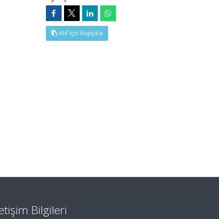
Atıf İçin Kopyala
letişim Bilgileri