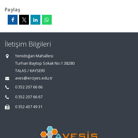
Paylaş
İletişim Bilgileri
Yenidoğan Mahallesi
Turhan Baytop Sokak No:1 38280
TALAS / KAYSERİ
aves@erciyes.edu.tr
0 352 207 66 66
0 352 207 66 67
0 352 437 49 31