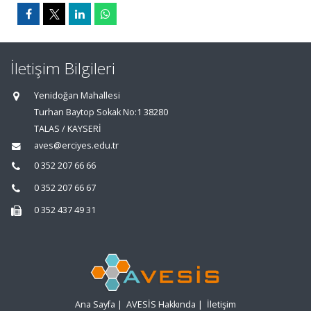
İletişim Bilgileri
Yenidoğan Mahallesi
Turhan Baytop Sokak No:1 38280
TALAS / KAYSERİ
aves@erciyes.edu.tr
0 352 207 66 66
0 352 207 66 67
0 352 437 49 31
Ana Sayfa
|
AVESİS Hakkında
|
İletişim