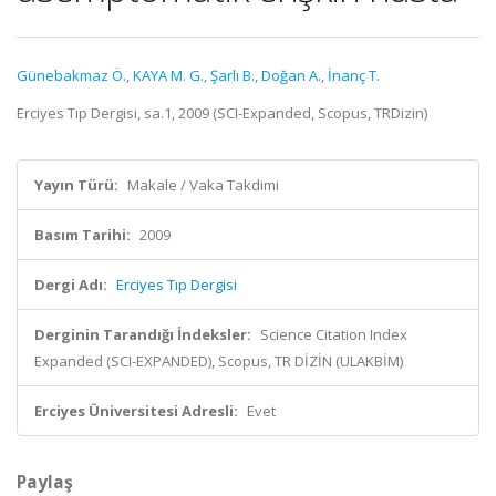
Günebakmaz Ö.
,
KAYA M. G.
,
Şarlı B.
,
Doğan A.
,
İnanç T.
Erciyes Tıp Dergisi, sa.1, 2009 (SCI-Expanded, Scopus, TRDizin)
Yayın Türü:
Makale / Vaka Takdimi
Basım Tarihi:
2009
Dergi Adı:
Erciyes Tıp Dergisi
Derginin Tarandığı İndeksler:
Science Citation Index
Expanded (SCI-EXPANDED), Scopus, TR DİZİN (ULAKBİM)
Erciyes Üniversitesi Adresli:
Evet
Paylaş