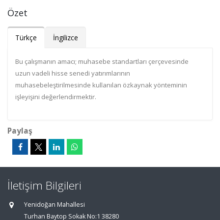
Özet
Türkçe
İngilizce
Bu çalışmanın amacı; muhasebe standartları çerçevesinde
uzun vadeli hisse senedi yatırımlarının
muhasebeleştirilmesinde kullanılan özkaynak yönteminin
işleyişini değerlendirmektir.
Paylaş
İletişim Bilgileri
Yenidoğan Mahallesi
Turhan Baytop Sokak No:1 38280