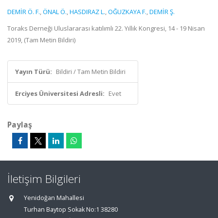
DEMİR Ö. F.
,
ÖNAL Ö.
,
HASDIRAZ L.
,
OĞUZKAYA F.
,
DEMİR Ş.
Toraks Derneği Uluslararası katılımlı 22. Yıllık Kongresi, 14 - 19 Nisan
2019, (Tam Metin Bildiri)
Yayın Türü:
Bildiri / Tam Metin Bildiri
Erciyes Üniversitesi Adresli:
Evet
Paylaş
İletişim Bilgileri
Yenidoğan Mahallesi
Turhan Baytop Sokak No:1 38280