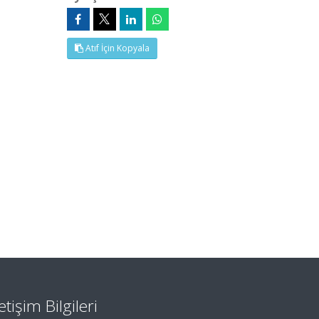
Atıf İçin Kopyala
letişim Bilgileri