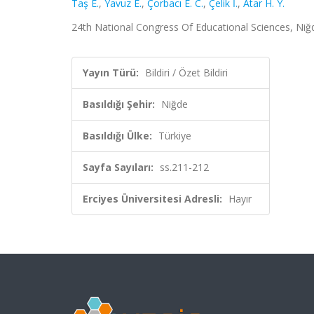
Taş E.
,
Yavuz E.
,
Çorbacı E. C.
,
Çelik İ.
,
Atar H. Y.
24th National Congress Of Educational Sciences, Niğde
Yayın Türü:
Bildiri / Özet Bildiri
Basıldığı Şehir:
Niğde
Basıldığı Ülke:
Türkiye
Sayfa Sayıları:
ss.211-212
Erciyes Üniversitesi Adresli:
Hayır