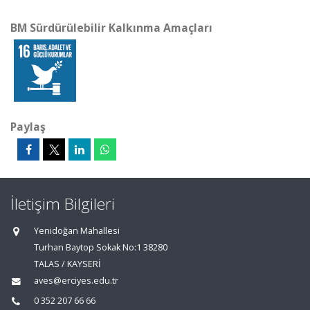
BM Sürdürülebilir Kalkınma Amaçları
Paylaş
İletişim Bilgileri
Yenidoğan Mahallesi
Turhan Baytop Sokak No:1 38280
TALAS / KAYSERİ
aves@erciyes.edu.tr
0 352 207 66 66