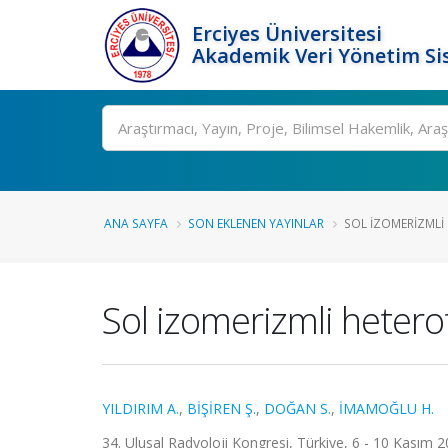
Erciyes Üniversitesi
Akademik Veri Yönetim Si
Ara
ANA SAYFA
SON EKLENEN YAYINLAR
SOL IZOMERIZMLI
Sol izomerizmli hetero
YILDIRIM A.
,
BİŞİREN Ş.
,
DOĞAN S.
,
İMAMOĞLU H.
34. Ulusal Radyoloji Kongresi, Türkiye, 6 - 10 Kasım 20