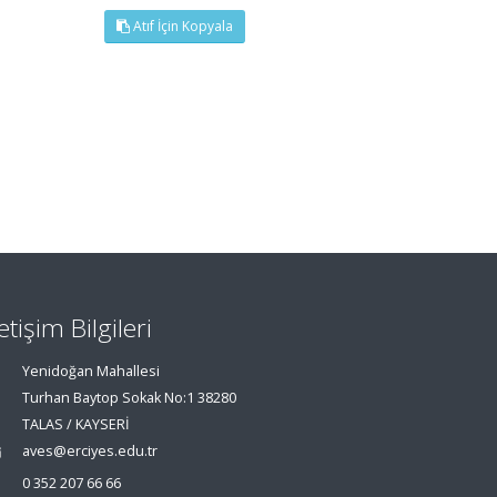
Atıf İçin Kopyala
letişim Bilgileri
Yenidoğan Mahallesi
Turhan Baytop Sokak No:1 38280
TALAS / KAYSERİ
aves@erciyes.edu.tr
0 352 207 66 66