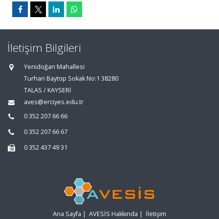
İletişim Bilgileri
Yenidoğan Mahallesi
Turhan Baytop Sokak No:1 38280
TALAS / KAYSERİ
aves@erciyes.edu.tr
0 352 207 66 66
0 352 207 66 67
0 352 437 49 31
Ana Sayfa
|
AVESİS Hakkında
|
İletişim