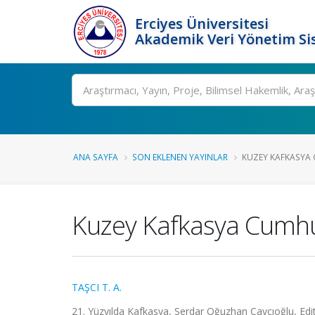
Erciyes Üniversitesi
Akademik Veri Yönetim Si
Ara
ANA SAYFA
SON EKLENEN YAYINLAR
KUZEY KAFKASYA 
Kuzey Kafkasya Cumhur
TAŞCI T. A.
21. Yüzyılda Kafkasya, Serdar Oğuzhan Çaycıoğlu, Edit