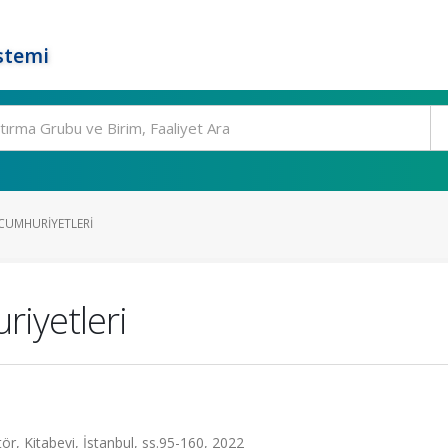
stemi
CUMHURIYETLERI
iyetleri
ör, Kitabevi, İstanbul, ss.95-160, 2022