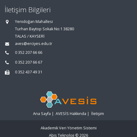
İletişim Bilgileri
Yenidoğan Mahallesi
Turhan Baytop Sokak No:1 38280
TALAS / KAYSERİ
aves@erciyes.edu.tr
0 352 207 66 66
0 352 207 66 67
0 352 437 49 31
Ana Sayfa
|
AVESİS Hakkında
|
İletişim
Akademik Veri Yönetim Sistemi
Abis Teknoloji
© 2026