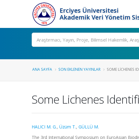
Erciyes Üniversitesi
Akademik Veri Yönetim Si
Ara
ANA SAYFA
SON EKLENEN YAYINLAR
SOME LICHENES IDE
Some Lichenes Identif
HALICI M. G.
,
Üzüm T.
,
GÜLLÜ M.
The 3rd International Symposium on EuroAsian Biodive