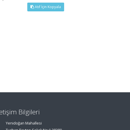
Atıf İçin Kopyala
letişim Bilgileri
Yenidoğan Mahallesi