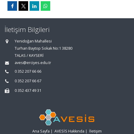
İletişim Bilgileri
Yenidoğan Mahallesi
Turhan Baytop Sokak No:1 38280
TALAS / KAYSERİ
aves@erciyes.edu.tr
0 352 207 66 66
0 352 207 66 67
0 352 437 49 31
Ana Sayfa
|
AVESİS Hakkında
|
İletişim