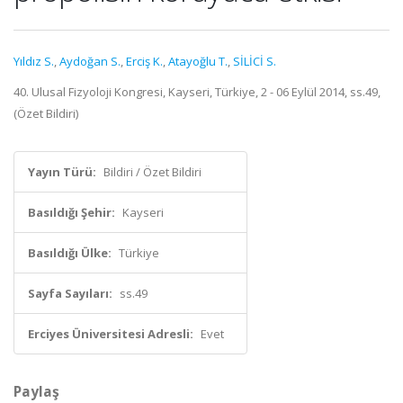
Yıldız S.
,
Aydoğan S.
,
Erciş K.
,
Atayoğlu T.
,
SİLİCİ S.
40. Ulusal Fizyoloji Kongresi, Kayseri, Türkiye, 2 - 06 Eylül 2014, ss.49,
(Özet Bildiri)
Yayın Türü:
Bildiri / Özet Bildiri
Basıldığı Şehir:
Kayseri
Basıldığı Ülke:
Türkiye
Sayfa Sayıları:
ss.49
Erciyes Üniversitesi Adresli:
Evet
Paylaş