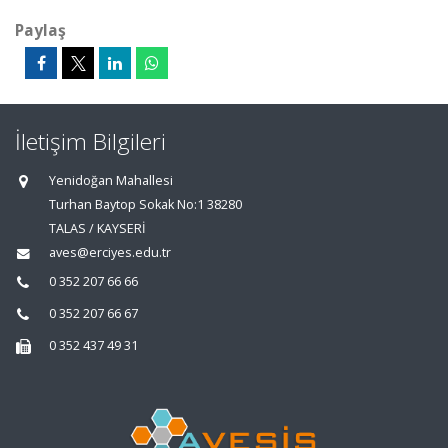
Paylaş
İletişim Bilgileri
Yenidoğan Mahallesi
Turhan Baytop Sokak No:1 38280
TALAS / KAYSERİ
aves@erciyes.edu.tr
0 352 207 66 66
0 352 207 66 67
0 352 437 49 31