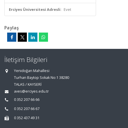
Erciyes Üniversitesi Adresli:
Evet
Paylaş
İletişim Bilgileri
Yenidoğan Mahallesi
Turhan Baytop Sokak No:1 38280
TALAS / KAYSERİ
aves@erciyes.edu.tr
0 352 207 66 66
0 352 207 66 67
0 352 437 49 31