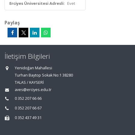
Erciyes Üniversitesi Adresli:
Evet
Paylaş
İletişim Bilgileri
Yenidoğan Mahallesi
Turhan Baytop Sokak No:1 38280
TALAS / KAYSERİ
aves@erciyes.edu.tr
0 352 207 66 66
0 352 207 66 67
0 352 437 49 31