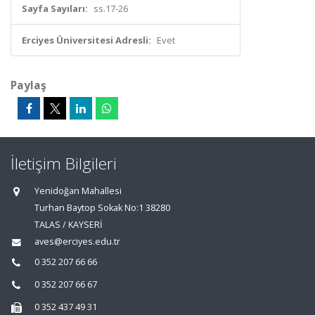
Sayfa Sayıları:
ss.17-26
Erciyes Üniversitesi Adresli:
Evet
Paylaş
İletişim Bilgileri
Yenidoğan Mahallesi
Turhan Baytop Sokak No:1 38280
TALAS / KAYSERİ
aves@erciyes.edu.tr
0 352 207 66 66
0 352 207 66 67
0 352 437 49 31