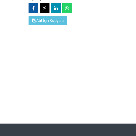
Atıf İçin Kopyala