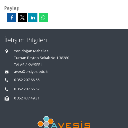
Paylaş
İletişim Bilgileri
Yenidoğan Mahallesi
Turhan Baytop Sokak No:1 38280
TALAS / KAYSERİ
aves@erciyes.edu.tr
0 352 207 66 66
0 352 207 66 67
0 352 437 49 31