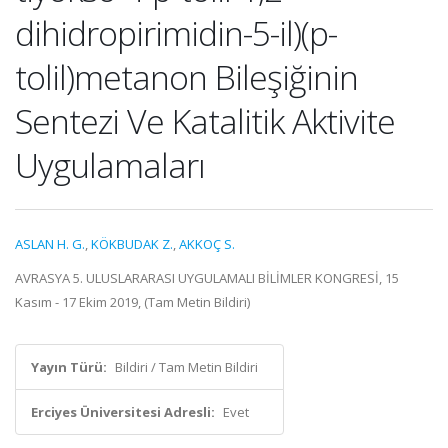
dihidropirimidin-5-il)(p-
tolil)metanon Bileşiğinin
Sentezi Ve Katalitik Aktivite
Uygulamaları
ASLAN H. G.
,
KÖKBUDAK Z.
,
AKKOÇ S.
AVRASYA 5. ULUSLARARASI UYGULAMALI BİLİMLER KONGRESİ, 15
Kasım - 17 Ekim 2019, (Tam Metin Bildiri)
Yayın Türü:
Bildiri / Tam Metin Bildiri
Erciyes Üniversitesi Adresli:
Evet