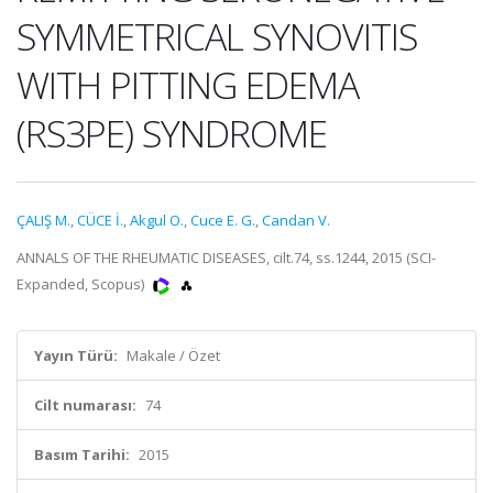
SYMMETRICAL SYNOVITIS
WITH PITTING EDEMA
(RS3PE) SYNDROME
ÇALIŞ M.
,
CÜCE İ.
,
Akgul O.
,
Cuce E. G.
,
Candan V.
ANNALS OF THE RHEUMATIC DISEASES, cilt.74, ss.1244, 2015 (SCI-
Expanded, Scopus)
Yayın Türü:
Makale / Özet
Cilt numarası:
74
Basım Tarihi:
2015