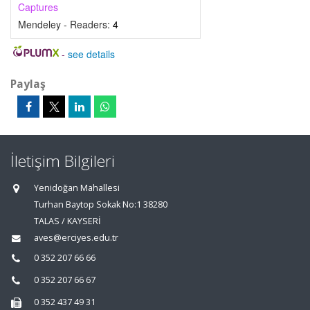
Captures
Mendeley - Readers:
4
-
see details
Paylaş
İletişim Bilgileri
Yenidoğan Mahallesi
Turhan Baytop Sokak No:1 38280
TALAS / KAYSERİ
aves@erciyes.edu.tr
0 352 207 66 66
0 352 207 66 67
0 352 437 49 31