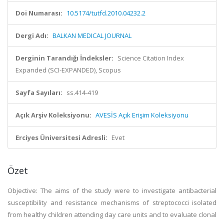
Doi Numarası:
10.5174/tutfd.2010.04232.2
Dergi Adı:
BALKAN MEDICAL JOURNAL
Derginin Tarandığı İndeksler:
Science Citation Index
Expanded (SCI-EXPANDED), Scopus
Sayfa Sayıları:
ss.414-419
Açık Arşiv Koleksiyonu:
AVESİS Açık Erişim Koleksiyonu
Erciyes Üniversitesi Adresli:
Evet
Özet
Objective: The aims of the study were to investigate antibacterial
susceptibility and resistance mechanisms of streptococci isolated
from healthy children attending day care units and to evaluate clonal