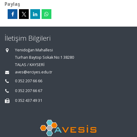
Paylaş
İletişim Bilgileri
Yenidoğan Mahallesi
Turhan Baytop Sokak No:1 38280
TALAS / KAYSERİ
aves@erciyes.edu.tr
0 352 207 66 66
0 352 207 66 67
0 352 437 49 31