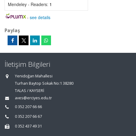
Mendeley - Readers:
1
-
see details
Paylaş
İletişim Bilgileri
Yenidoğan Mahallesi
Turhan Baytop Sokak No:1 38280
TALAS / KAYSERİ
aves@erciyes.edu.tr
0 352 207 66 66
0 352 207 66 67
0 352 437 49 31