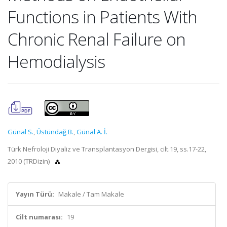
Functions in Patients With
Chronic Renal Failure on
Hemodialysis
Günal S.
,
Üstündağ B.
,
Günal A. İ.
Türk Nefroloji Diyaliz ve Transplantasyon Dergisi, cilt.19, ss.17-22,
2010 (TRDizin)
Yayın Türü:
Makale / Tam Makale
Cilt numarası:
19