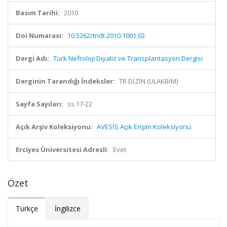
Basım Tarihi:
2010
Doi Numarası:
10.5262/tndt.2010.1001.02
Dergi Adı:
Türk Nefroloji Diyaliz ve Transplantasyon Dergisi
Derginin Tarandığı İndeksler:
TR DİZİN (ULAKBİM)
Sayfa Sayıları:
ss.17-22
Açık Arşiv Koleksiyonu:
AVESİS Açık Erişim Koleksiyonu
Erciyes Üniversitesi Adresli:
Evet
Özet
Türkçe
İngilizce