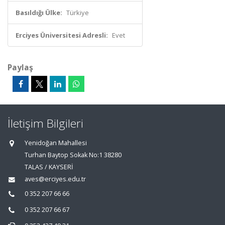
Basıldığı Ülke:
Türkiye
Erciyes Üniversitesi Adresli:
Evet
Paylaş
İletişim Bilgileri
Yenidoğan Mahallesi
Turhan Baytop Sokak No:1 38280
TALAS / KAYSERİ
aves@erciyes.edu.tr
0 352 207 66 66
0 352 207 66 67