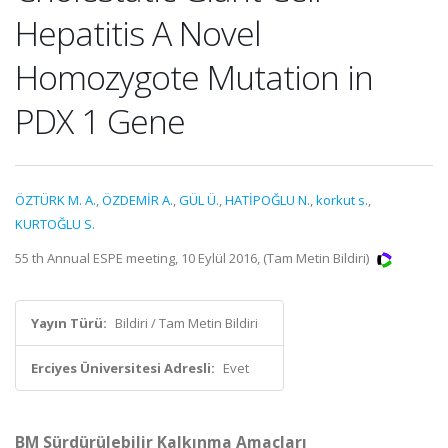
Hepatitis A Novel
Homozygote Mutation in
PDX 1 Gene
ÖZTÜRK M. A.
,
ÖZDEMİR A.
,
GÜL Ü.
,
HATİPOĞLU N.
,
korkut s.
,
KURTOĞLU S.
55 th Annual ESPE meeting, 10 Eylül 2016, (Tam Metin Bildiri)
Yayın Türü:
Bildiri / Tam Metin Bildiri
Erciyes Üniversitesi Adresli:
Evet
BM Sürdürülebilir Kalkınma Amaçları