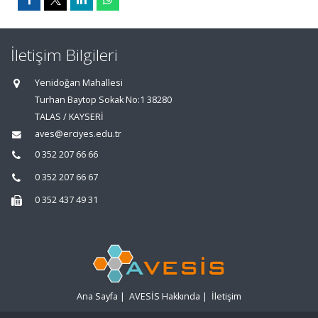
İletişim Bilgileri
Yenidoğan Mahallesi
Turhan Baytop Sokak No:1 38280
TALAS / KAYSERİ
aves@erciyes.edu.tr
0 352 207 66 66
0 352 207 66 67
0 352 437 49 31
Ana Sayfa
|
AVESİS Hakkında
|
İletişim