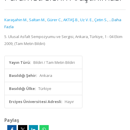
Karaşahin M.
,
Saltan M.
,
Gürer C.
,
AKTAŞ B.
,
Uz V. E.
,
Çetin S.
,
...Daha
Fazla
5. Ulusal Asfalt Sempozyumu ve Sergisi, Ankara, Türkiye, 1 - 04 Ekim
2009, (Tam Metin Bildiri)
Yayın Türü:
Bildiri / Tam Metin Bildiri
Basıldığı Şehir:
Ankara
Basıldığı Ülke:
Türkiye
Erciyes Üniversitesi Adresli:
Hayır
Paylaş