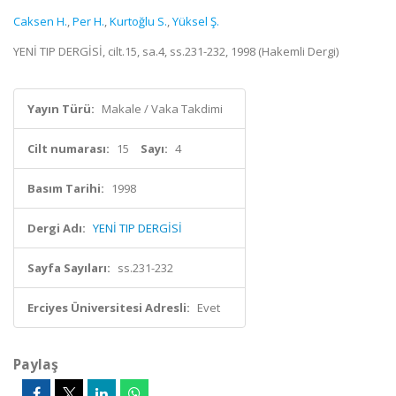
Caksen H.
,
Per H.
,
Kurtoğlu S.
,
Yüksel Ş.
YENİ TIP DERGİSİ, cilt.15, sa.4, ss.231-232, 1998 (Hakemli Dergi)
Yayın Türü:
Makale / Vaka Takdimi
Cilt numarası:
15
Sayı:
4
Basım Tarihi:
1998
Dergi Adı:
YENİ TIP DERGİSİ
Sayfa Sayıları:
ss.231-232
Erciyes Üniversitesi Adresli:
Evet
Paylaş