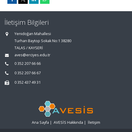
İletişim Bilgileri
Yenidoğan Mahallesi
Turhan Baytop Sokak No:1 38280
TALAS / KAYSERİ
aves@erciyes.edu.tr
0 352 207 66 66
0 352 207 66 67
0 352 437 49 31
Ana Sayfa
|
AVESİS Hakkında
|
İletişim