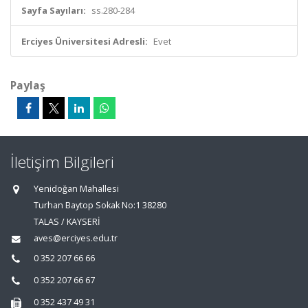
Sayfa Sayıları:
ss.280-284
Erciyes Üniversitesi Adresli:
Evet
Paylaş
İletişim Bilgileri
Yenidoğan Mahallesi
Turhan Baytop Sokak No:1 38280
TALAS / KAYSERİ
aves@erciyes.edu.tr
0 352 207 66 66
0 352 207 66 67
0 352 437 49 31