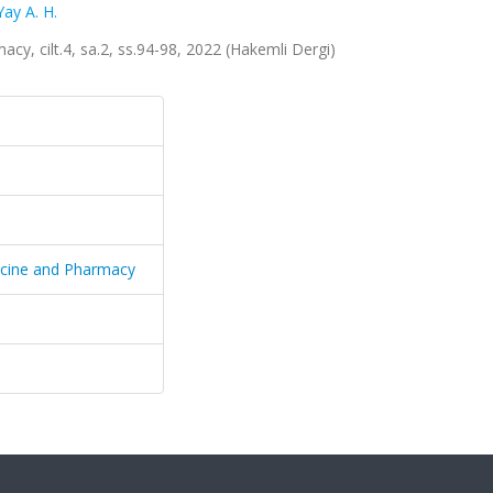
Yay A. H.
cy, cilt.4, sa.2, ss.94-98, 2022 (Hakemli Dergi)
dicine and Pharmacy