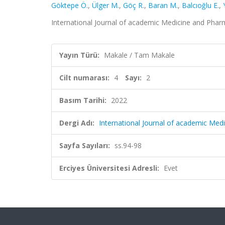
Göktepe Ö.
,
Ülger M.
,
Göç R.
,
Baran M.
,
Balcıoğlu E.
,
International Journal of academic Medicine and Pharma
Yayın Türü:
Makale / Tam Makale
Cilt numarası:
4
Sayı:
2
Basım Tarihi:
2022
Dergi Adı:
International Journal of academic Me
Sayfa Sayıları:
ss.94-98
Erciyes Üniversitesi Adresli:
Evet