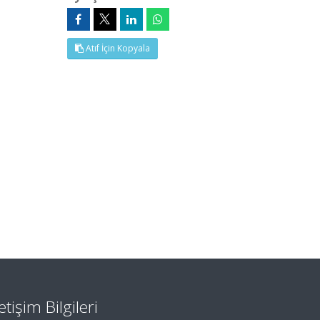
Atıf İçin Kopyala
letişim Bilgileri