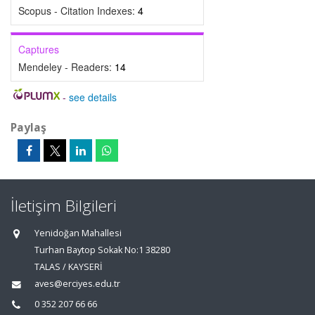
Scopus - Citation Indexes:
4
Captures
Mendeley - Readers:
14
-
see details
Paylaş
İletişim Bilgileri
Yenidoğan Mahallesi
Turhan Baytop Sokak No:1 38280
TALAS / KAYSERİ
aves@erciyes.edu.tr
0 352 207 66 66