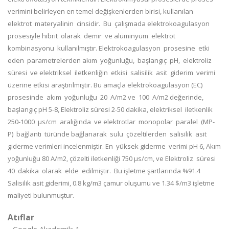
verimini belirleyen en temel değişkenlerden birisi, kullanılan
elektrot materyalinin cinsidir. Bu çalışmada elektrokoagulasyon
prosesiyle hibrit olarak demir ve alüminyum elektrot
kombinasyonu kullanılmıştır. Elektrokoagulasyon prosesine etki
eden parametrelerden akım yoğunluğu, başlangıç pH, elektroliz
süresi ve elektriksel iletkenliğin etkisi salisilik asit giderim verimi
üzerine etkisi araştırılmıştır. Bu amaçla elektrokoagulasyon (EC)
prosesinde akım yoğunluğu 20 A/m2 ve 100 A/m2 değerinde,
başlangıç pH 5-8, Elektroliz süresi 2-50 dakika, elektriksel iletkenlik
250-1000 µs/cm aralığında ve elektrotlar monopolar paralel (MP-
P) bağlantı türünde bağlanarak sulu çözeltilerden salisilik asit
giderme verimleri incelenmiştir. En yüksek giderme verimi pH 6, Akım
yoğunluğu 80 A/m2, çözelti iletkenliği 750 µs/cm, ve Elektroliz süresi
40 dakika olarak elde edilmiştir. Bu işletme şartlarında %91.4
Salisilik asit giderimi, 0.8 kg/m3 çamur oluşumu ve 1.34 $/m3 işletme
maliyeti bulunmuştur.
Atıflar