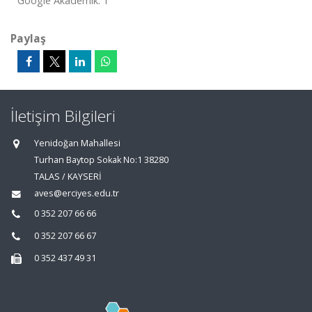
Google Akademik: 1
Paylaş
İletişim Bilgileri
Yenidoğan Mahallesi
Turhan Baytop Sokak No:1 38280
TALAS / KAYSERİ
aves@erciyes.edu.tr
0 352 207 66 66
0 352 207 66 67
0 352 437 49 31