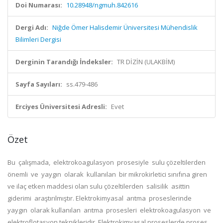
Doi Numarası:
10.28948/ngmuh.842616
Dergi Adı:
Niğde Ömer Halisdemir Üniversitesi Mühendislik
Bilimleri Dergisi
Derginin Tarandığı İndeksler:
TR DİZİN (ULAKBİM)
Sayfa Sayıları:
ss.479-486
Erciyes Üniversitesi Adresli:
Evet
Özet
Bu çalışmada, elektrokoagulasyon prosesiyle sulu çözeltilerden
önemli ve yaygın olarak kullanılan bir mikrokirletici sınıfına giren
ve ilaç etken maddesi olan sulu çözeltilerden salisilik asittin
giderimi araştırılmıştır. Elektrokimyasal arıtma proseslerinde
yaygın olarak kullanılan arıtma prosesleri elektrokoagulasyon ve
elektroflotasyon teknikleridir. Elektrokimyasal proseslerde proses