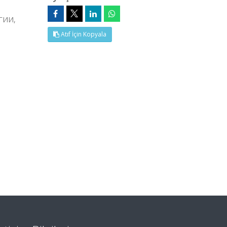
ГИИ,
Atıf İçin Kopyala