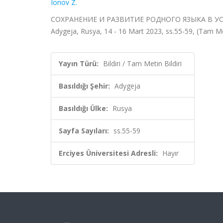
Ionov Z.
СОХРАНЕНИЕ И РАЗВИТИЕ РОДНОГО ЯЗЫКА В У
Adygeja, Rusya, 14 - 16 Mart 2023, ss.55-59, (Tam Met
Yayın Türü:
Bildiri / Tam Metin Bildiri
Basıldığı Şehir:
Adygeja
Basıldığı Ülke:
Rusya
Sayfa Sayıları:
ss.55-59
Erciyes Üniversitesi Adresli:
Hayır