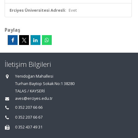
Erciyes Üniversitesi Adresli:
Evet
Paylaş
İletişim Bilgileri
Yenidoğan Mahallesi
Turhan Baytop Sokak No:1 38280
TALAS / KAYSERİ
aves@erciyes.edu.tr
0 352 207 66 66
0 352 207 66 67
0 352 437 49 31