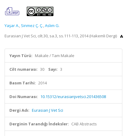
Yaşar A.
,
Sinmez Ç. Ç.
,
Aslım G.
Eurasian J Vet Sci, cilt.30, sa.3, ss.111-113, 2014 (Hakemli Dergi)
Yayın Türü:
Makale / Tam Makale
Cilt numarası:
30
Sayı:
3
Basım Tarihi:
2014
Doi Numarası:
10.15312/eurasianjvetsci.201436508
Dergi Adı:
Eurasian J Vet Sci
Derginin Tarandığı İndeksler:
CAB Abstracts