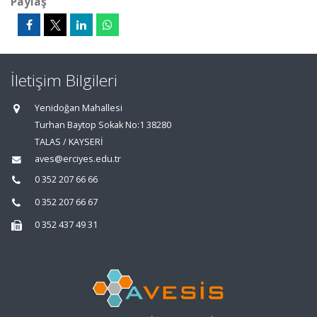
Paylaş
İletişim Bilgileri
Yenidoğan Mahallesi
Turhan Baytop Sokak No:1 38280
TALAS / KAYSERİ
aves@erciyes.edu.tr
0 352 207 66 66
0 352 207 66 67
0 352 437 49 31