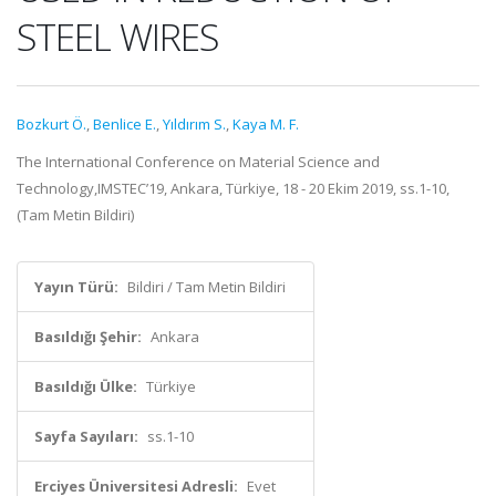
STEEL WIRES
Bozkurt Ö.
,
Benlice E.
,
Yıldırım S.
,
Kaya M. F.
The International Conference on Material Science and
Technology,IMSTEC’19, Ankara, Türkiye, 18 - 20 Ekim 2019, ss.1-10,
(Tam Metin Bildiri)
Yayın Türü:
Bildiri / Tam Metin Bildiri
Basıldığı Şehir:
Ankara
Basıldığı Ülke:
Türkiye
Sayfa Sayıları:
ss.1-10
Erciyes Üniversitesi Adresli:
Evet