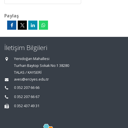
Paylaş
İletişim Bilgileri
Yenidoğan Mahallesi
Turhan Baytop Sokak No:1 38280
TALAS / KAYSERİ
aves@erciyes.edu.tr
0 352 207 66 66
0 352 207 66 67
0 352 437 49 31