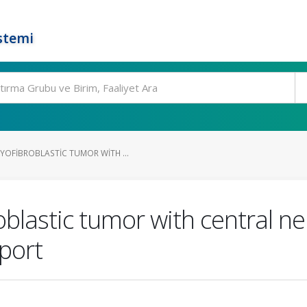
stemi
OFIBROBLASTIC TUMOR WITH ...
blastic tumor with central n
port