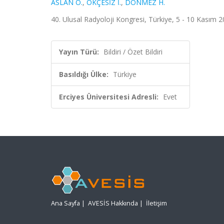
ASLAN O.
,
ÖKÇESİZ İ.
,
DÖNMEZ H.
40. Ulusal Radyoloji Kongresi, Türkiye, 5 - 10 Kasım 20
Yayın Türü:
Bildiri / Özet Bildiri
Basıldığı Ülke:
Türkiye
Erciyes Üniversitesi Adresli:
Evet
Ana Sayfa
|
AVESİS Hakkında
|
İletişim