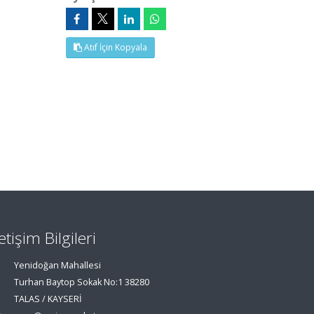
Atıf İçin Kopyala
letişim Bilgileri
Yenidoğan Mahallesi
Turhan Baytop Sokak No:1 38280
TALAS / KAYSERİ