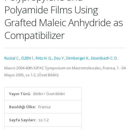
Polyamide Films Using
Grafted Maleic Anhydride as
Compatibilizer
Rustal C.
,
ÖZEN İ.
,
Fritz H. G.
,
Zou Y.
,
Dirnberger K.
,
Eisenbach C. D.
Macro 2004 40th IUPAC Symposium on Macromolecules, Fransa, 1 - 04
Mayıs 2005, ss.1-2, (Özet Bildiri)
Yayın Türü:
Bildiri / Özet Bildiri
Basıldığı Ülke:
Fransa
Sayfa Sayıları:
ss.1-2