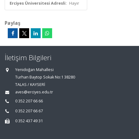
Erciyes Üniversitesi Adresli:
Hayır
Paylaş
İletişim Bilgileri
Yenidoğan Mahallesi
Turhan Baytop Sokak No:1 38280
TALAS / KAYSERİ
aves@erciyes.edu.tr
0 352 207 66 66
0 352 207 66 67
0 352 437 49 31