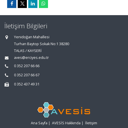
İletişim Bilgileri
Yenidoğan Mahallesi
Turhan Baytop Sokak No:1 38280
TALAS / KAYSERİ
aves@erciyes.edu.tr
0 352 207 66 66
0 352 207 66 67
0 352 437 49 31
Ana Sayfa
|
AVESİS Hakkında
|
İletişim