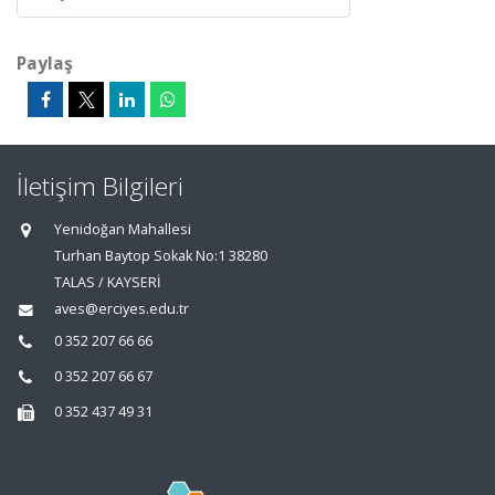
Paylaş
İletişim Bilgileri
Yenidoğan Mahallesi
Turhan Baytop Sokak No:1 38280
TALAS / KAYSERİ
aves@erciyes.edu.tr
0 352 207 66 66
0 352 207 66 67
0 352 437 49 31