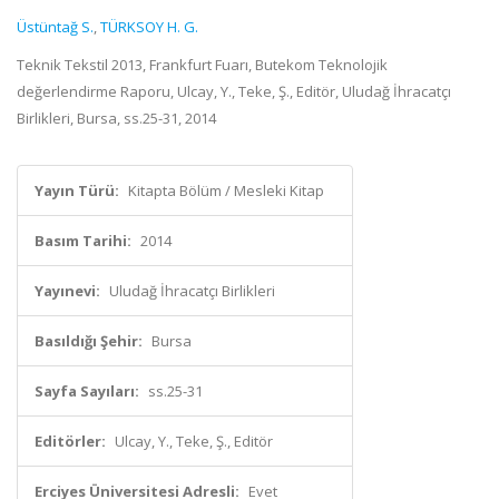
Üstüntağ S.
,
TÜRKSOY H. G.
Teknik Tekstil 2013, Frankfurt Fuarı, Butekom Teknolojik
değerlendirme Raporu, Ulcay, Y., Teke, Ş., Editör, Uludağ İhracatçı
Birlikleri, Bursa, ss.25-31, 2014
Yayın Türü:
Kitapta Bölüm / Mesleki Kitap
Basım Tarihi:
2014
Yayınevi:
Uludağ İhracatçı Birlikleri
Basıldığı Şehir:
Bursa
Sayfa Sayıları:
ss.25-31
Editörler:
Ulcay, Y., Teke, Ş., Editör
Erciyes Üniversitesi Adresli:
Evet