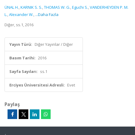
ÜNAL H.
,
KARNIK S. S.
,
THOMAS W. G.
,
Eguchi S.
,
VANDERHEYDEN P. M.
L.
,
Alexander W.
,
...Daha Fazla
Diğer, ss.1, 2016
Yayın Türü:
Diğer Yayınlar / Diğer
Basım Tarihi:
2016
Sayfa Sayıları:
ss.1
Erciyes Üniversitesi Adresli:
Evet
Paylaş