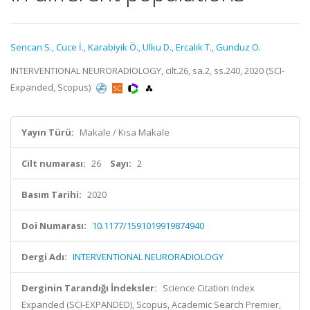
Sencan S.
,
Cuce İ.
,
Karabiyik Ö.
,
Ulku D.
,
Ercalık T.
,
Gunduz O.
INTERVENTIONAL NEURORADIOLOGY, cilt.26, sa.2, ss.240, 2020 (SCI-
Expanded, Scopus)
Yayın Türü:
Makale / Kısa Makale
Cilt numarası:
26
Sayı:
2
Basım Tarihi:
2020
Doi Numarası:
10.1177/1591019919874940
Dergi Adı:
INTERVENTIONAL NEURORADIOLOGY
Derginin Tarandığı İndeksler:
Science Citation Index
Expanded (SCI-EXPANDED), Scopus, Academic Search Premier,