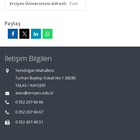
Erciyes Üniversitesi Adresli:
Evet
Paylaş
İletişim Bilgileri
Yenidoğan Mahallesi
Turhan Baytop Sokak No:1 38280
TALAS / KAYSERİ
aves@erciyes.edu.tr
0 352 207 66 66
0 352 207 66 67
0 352 437 49 31