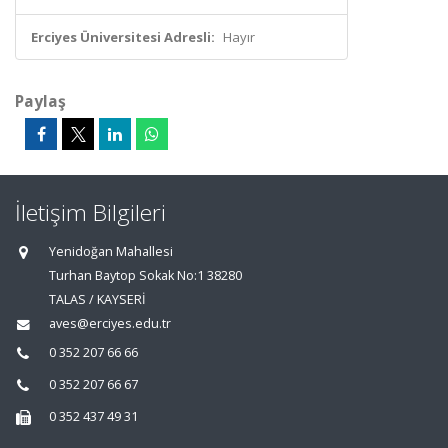
Erciyes Üniversitesi Adresli:
Hayır
Paylaş
İletişim Bilgileri
Yenidoğan Mahallesi
Turhan Baytop Sokak No:1 38280
TALAS / KAYSERİ
aves@erciyes.edu.tr
0 352 207 66 66
0 352 207 66 67
0 352 437 49 31