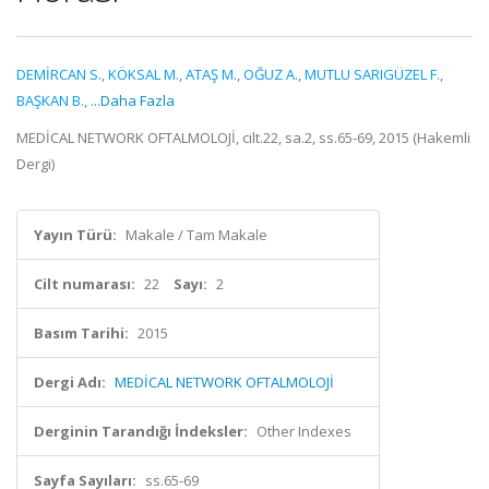
DEMİRCAN S.
,
KÖKSAL M.
,
ATAŞ M.
,
OĞUZ A.
,
MUTLU SARIGÜZEL F.
,
BAŞKAN B.
,
...Daha Fazla
MEDİCAL NETWORK OFTALMOLOJİ, cilt.22, sa.2, ss.65-69, 2015 (Hakemli
Dergi)
Yayın Türü:
Makale / Tam Makale
Cilt numarası:
22
Sayı:
2
Basım Tarihi:
2015
Dergi Adı:
MEDİCAL NETWORK OFTALMOLOJİ
Derginin Tarandığı İndeksler:
Other Indexes
Sayfa Sayıları:
ss.65-69