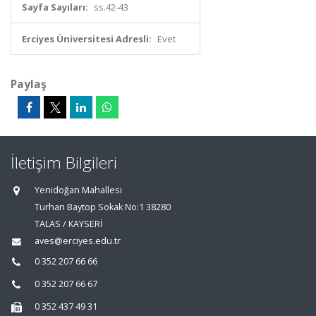
Sayfa Sayıları:
ss.42-43
Erciyes Üniversitesi Adresli:
Evet
Paylaş
İletişim Bilgileri
Yenidoğan Mahallesi
Turhan Baytop Sokak No:1 38280
TALAS / KAYSERİ
aves@erciyes.edu.tr
0 352 207 66 66
0 352 207 66 67
0 352 437 49 31