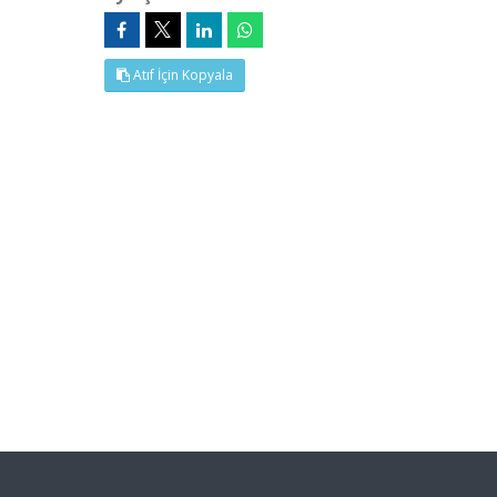
Atıf İçin Kopyala