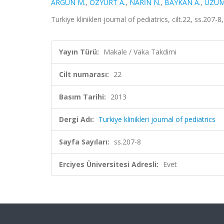
ARGUN M.
,
ÖZYURT A.
,
NARİN N.
,
BAYKAN A.
,
ÜZÜM
Turkiye klinikleri journal of pediatrics, cilt.22, ss.207
Yayın Türü:
Makale / Vaka Takdimi
Cilt numarası:
22
Basım Tarihi:
2013
Dergi Adı:
Turkiye klinikleri journal of pediatrics
Sayfa Sayıları:
ss.207-8
Erciyes Üniversitesi Adresli:
Evet