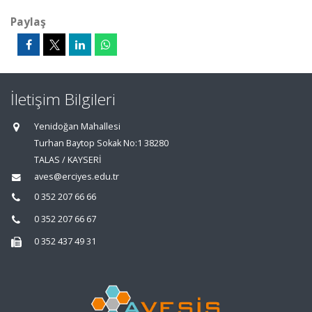
Paylaş
İletişim Bilgileri
Yenidoğan Mahallesi
Turhan Baytop Sokak No:1 38280
TALAS / KAYSERİ
aves@erciyes.edu.tr
0 352 207 66 66
0 352 207 66 67
0 352 437 49 31